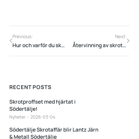
Previous:
Next:
Hur och varför du ska återvinna blybatterier
Återvinning av skrot med ekonomiska och miljömässiga fördelar
RECENT POSTS
Skrotproffset med hjärtat i
Södertälje!
Nyheter
2026-03-04
Södertälje Skrotaffär blir Lantz Järn
& Metall Södertälje