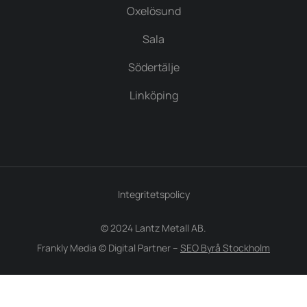
Oxelösund
Sala
Södertälje
Linköping
Integritetspolicy
© 2024 Lantz Metall AB.
Frankly Media © Digital Partner –
SEO Byrå Stockholm