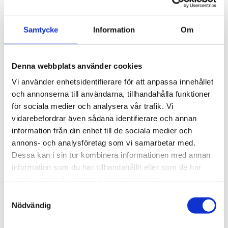
Om du anlitar Lantz Metall för att avlägsna
förbrukade metall– och järnprodukter får du inte
Samtycke
Information
Om
bara pengar för skrotet. Du får dessutom
högkvalitativ service i alla led.
Denna webbplats använder cookies
Vi använder enhetsidentifierare för att anpassa innehållet
och annonserna till användarna, tillhandahålla funktioner
för sociala medier och analysera vår trafik. Vi
vidarebefordrar även sådana identifierare och annan
Uthyrning av containers & kärl
information från din enhet till de sociala medier och
Att låna eller hyra en container är ett praktiskt sätt
annons- och analysföretag som vi samarbetar med.
Dessa kan i sin tur kombinera informationen med annan
att bli av med skrot och annat avfall för företag
information som du har tillhandahållit eller som de har
samlat in när du har använt deras tjänster.
Samtyckesval
Nödvändig
Hanteringslösningar