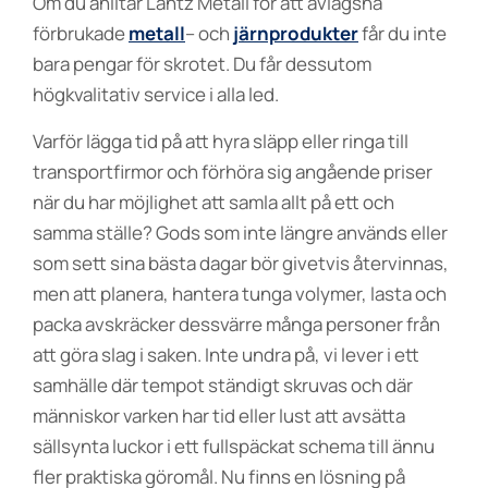
Om du anlitar Lantz Metall för att avlägsna
förbrukade
metall
– och
järnprodukter
får du inte
bara pengar för skrotet. Du får dessutom
högkvalitativ service i alla led.
Varför lägga tid på att hyra släpp eller ringa till
transportfirmor och förhöra sig angående priser
när du har möjlighet att samla allt på ett och
samma ställe? Gods som inte längre används eller
som sett sina bästa dagar bör givetvis återvinnas,
men att planera, hantera tunga volymer, lasta och
packa avskräcker dessvärre många personer från
att göra slag i saken. Inte undra på, vi lever i ett
samhälle där tempot ständigt skruvas och där
människor varken har tid eller lust att avsätta
sällsynta luckor i ett fullspäckat schema till ännu
fler praktiska göromål. Nu finns en lösning på