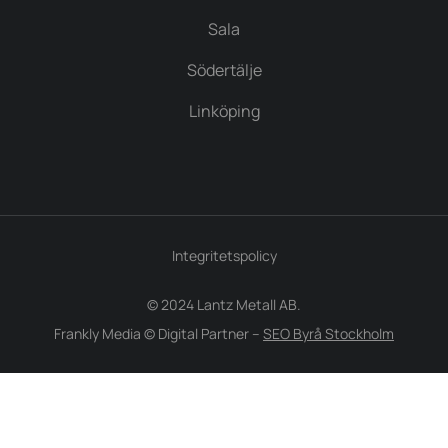
Sala
Södertälje
Linköping
Integritetspolicy
© 2024 Lantz Metall AB.
Frankly Media © Digital Partner –
SEO Byrå Stockholm