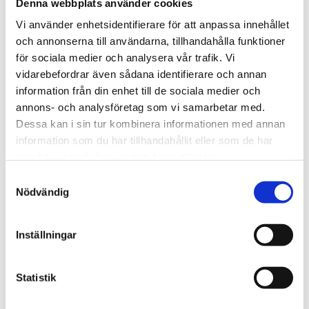
RECENT POSTS
Denna webbplats använder cookies
Vi använder enhetsidentifierare för att anpassa innehållet
Skrotproffset med hjärtat i
och annonserna till användarna, tillhandahålla funktioner
Södertälje!
för sociala medier och analysera vår trafik. Vi
Nyheter
2026-03-04
vidarebefordrar även sådana identifierare och annan
information från din enhet till de sociala medier och
Södertälje Skrotaffär blir Lantz Järn
annons- och analysföretag som vi samarbetar med.
& Metall Södertälje
Dessa kan i sin tur kombinera informationen med annan
Nyheter
2026-02-12
information som du har tillhandahållit eller som de har
Ska du skrota bilen? Här är allt du…
samlat in när du har använt deras tjänster.
Nyheter
2025-12-22
Samtyckesval
Nödvändig
Därför ska du aldrig kasta elavfall i
vanliga…
Inställningar
Nyheter
2025-12-02
Vad är skillnaden mellan järn- och
Statistik
metallskrot?
Nyheter
2025-12-02