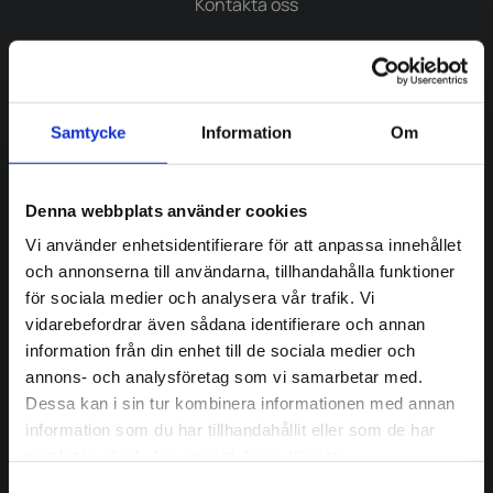
Kontakta oss
Hållbarhetsrapport
Karriär
Samtycke
Information
Om
Nyheter
Visselblåsning
Denna webbplats använder cookies
Kundportal
Vi använder enhetsidentifierare för att anpassa innehållet
och annonserna till användarna, tillhandahålla funktioner
för sociala medier och analysera vår trafik. Vi
vidarebefordrar även sådana identifierare och annan
information från din enhet till de sociala medier och
annons- och analysföretag som vi samarbetar med.
Lantz Järn & Metall AB
Org.nr: 556497-5224
Dessa kan i sin tur kombinera informationen med annan
Högsta kreditvärdighet
information som du har tillhandahållit eller som de har
© Dun & Broadstreet augusti 09, 2026
samlat in när du har använt deras tjänster.
Samtyckesval