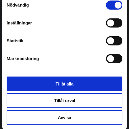
Nödvändig
Tjänster
Beställ transport
Inställningar
Farligt avfall
Statistik
Återvinning
Vad vi återvinner
Marknadsföring
Transporter
Containers & kärl
Tillåt alla
Hanteringslösningar
Tillåt urval
Bildemontering
Avvisa