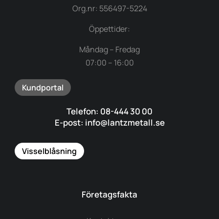
Org.nr: 556497-5224
Öppettider:
Måndag – Fredag
07:00 – 16:00
Kundportal
Telefon: 08-444 30 00
E-post: info@lantzmetall.se
Visselblåsning
Företagsfakta