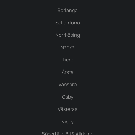
Borlänge
Sollentuna
Norrköping
Nacka
Tierp
Årsta
Vansbro
Osby
Västerås
Visby
Södertälje Bil & Alldemo