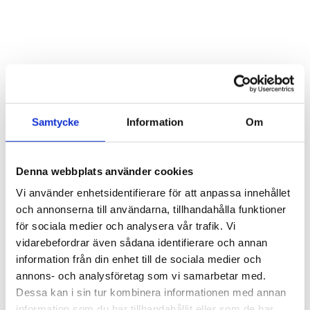
1 The7 Heading goes here
Samtycke
Information
Om
2 The7 Heading goes here
Denna webbplats använder cookies
Vi använder enhetsidentifierare för att anpassa innehållet
3 The7 Heading goes here
och annonserna till användarna, tillhandahålla funktioner
för sociala medier och analysera vår trafik. Vi
vidarebefordrar även sådana identifierare och annan
information från din enhet till de sociala medier och
4 The7 Heading goes here
annons- och analysföretag som vi samarbetar med.
Dessa kan i sin tur kombinera informationen med annan
information som du har tillhandahållit eller som de har