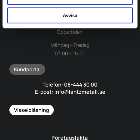
Avvisa
Org.nr: 556497-5224
Öppettider:
Måndag – Fredag
07:00 – 16:00
Kundportal
Telefon: 08-444 30 00
E-post: info@lantzmetall.se
Visselblåsning
Företagsfakta